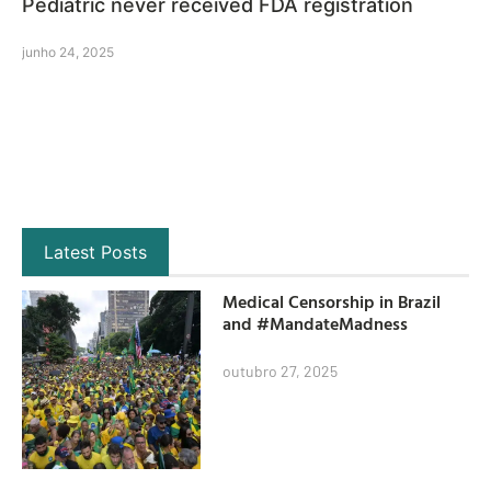
Pediatric never received FDA registration
junho 24, 2025
Latest Posts
Medical Censorship in Brazil
and #MandateMadness
outubro 27, 2025