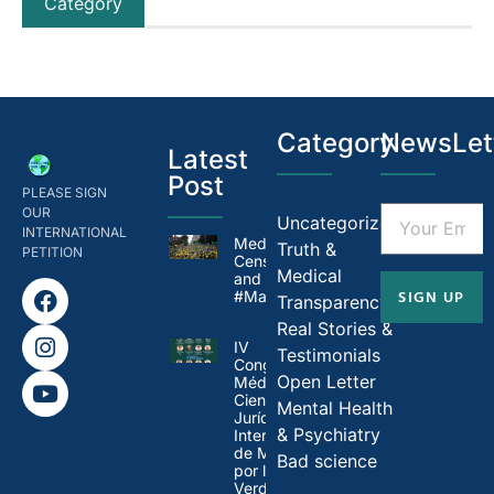
Category
Category
NewsLet
Latest
Post
PLEASE SIGN
OUR
Uncategorized
INTERNATIONAL
Medical
Truth &
PETITION
Censorship in Brazil
Medical
and
SIGN UP
#MandateMadness
Transparency
Real Stories &
IV
Testimonials
Congresso
Open Letter
Médico-
Científico-
Mental Health
Jurídico
& Psychiatry
Internacional
de Médicos
Bad science
por la
Verdad: