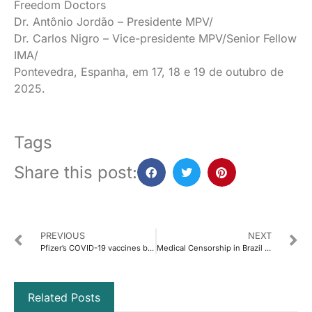
Freedom Doctors
Dr. Antônio Jordão – Presidente MPV/
Dr. Carlos Nigro – Vice-presidente MPV/Senior Fellow
IMA/
Pontevedra, Espanha, em 17, 18 e 19 de outubro de
2025.
Tags
Share this post:
PREVIOUS
NEXT
Pfizer’s COVID-19 vaccines belong to a new category of biological products called Advanced Therapeutic Products.
Medical Censorship in Brazil and #MandateMadness
Related Posts